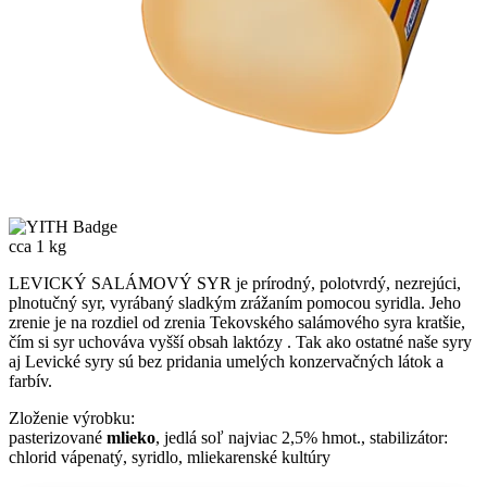
cca 1 kg
LEVICKÝ SALÁMOVÝ SYR je prírodný, polotvrdý, nezrejúci,
plnotučný syr, vyrábaný sladkým zrážaním pomocou syridla. Jeho
zrenie je na rozdiel od zrenia Tekovského salámového syra kratšie,
čím si syr uchováva vyšší obsah laktózy . Tak ako ostatné naše syry
aj Levické syry sú bez pridania umelých konzervačných látok a
farbív.
Zloženie výrobku:
pasterizované
mlieko
, jedlá soľ najviac 2,5% hmot., stabilizátor:
chlorid vápenatý, syridlo, mliekarenské kultúry