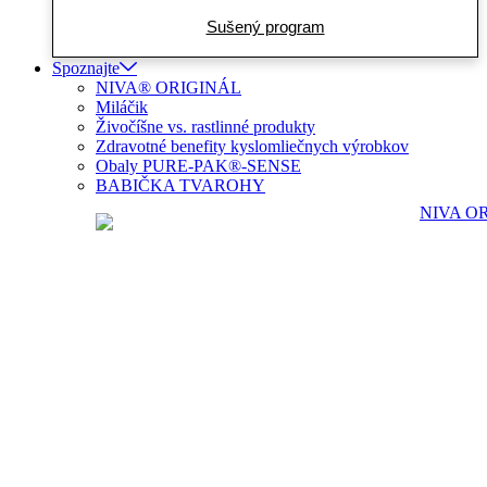
Sušený program
Spoznajte
NIVA® ORIGINÁL
Miláčik
Živočíšne vs. rastlinné produkty
Zdravotné benefity kyslomliečnych výrobkov
Obaly PURE-PAK®-SENSE
BABIČKA TVAROHY