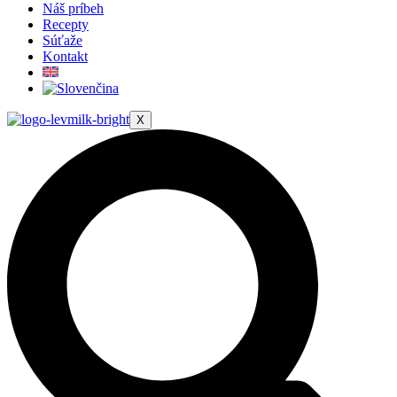
Náš príbeh
Recepty
Súťaže
Kontakt
X