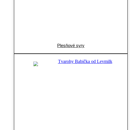
Plesňové syry