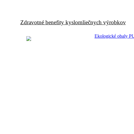
Zdravotné benefity kyslomliečnych výrobkov