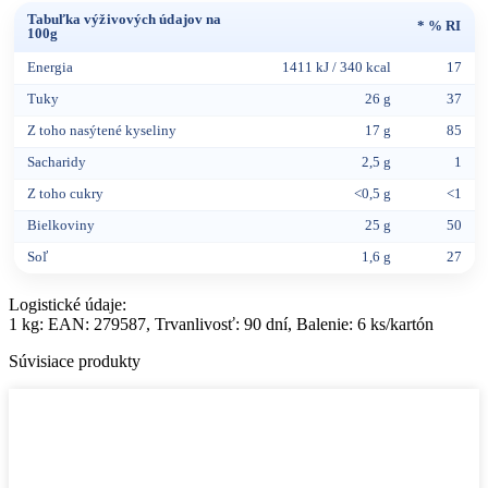
Tabuľka výživových údajov na
* % RI
100g
Energia
1411 kJ / 340 kcal
17
Tuky
26 g
37
Z toho nasýtené kyseliny
17 g
85
Sacharidy
2,5 g
1
Z toho cukry
<0,5 g
<1
Bielkoviny
25 g
50
Soľ
1,6 g
27
Logistické údaje:
1 kg: EAN: 279587, Trvanlivosť: 90 dní, Balenie: 6 ks/kartón
Súvisiace produkty