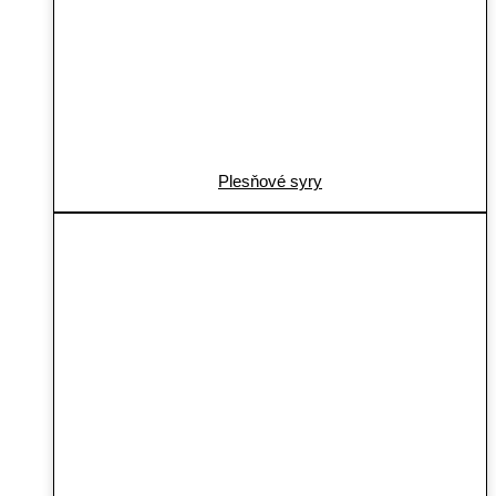
Plesňové syry