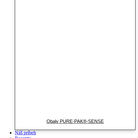
Obaly PURE-PAK®-SENSE
Náš príbeh