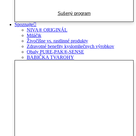
Sušený program
Spoznajte
NIVA® ORIGINÁL
Miláčik
Živočíšne vs. rastlinné produkty
Zdravotné benefity kyslomliečnych výrobkov
Obaly PURE-PAK®-SENSE
BABIČKA TVAROHY