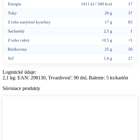
Energia
1411 kJ / 340 kcal
17
Tuky
26 g
37
Z toho nasýtené kyseliny
17 g
85
Sacharidy
2,5 g
1
Z toho cukry
<0,5 g
<1
Bielkoviny
25 g
50
Soľ
1,6 g
27
Logistické údaje:
2,1 kg: EAN: 298130, Trvanlivosť: 90 dní, Balenie: 5 ks/kartón
Súvisiace produkty