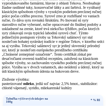
vyprodukovaného farmármi, hlavne z oblasti Tekova. Neobsahuje
žiadne rastlinné tuky, konzervačné látky a ani farbivá. Je vyrábaný
klasickým spôsobom výroby s vysokým podielom precíznej ručnej
práce počas celého procesu. Syrové zrno je rozhŕňané vo vaniach
ručne, čo dáva syru rovnakú štruktúru. Po lisovaní sú syry
starostlivo ručne vyberané, ručne opracované do finálnej podoby a
uskladnené na zrenie, ktoré trvá niekoľko týždňov, počas ktorých
syry získavajú svoju typickú lahodnú syrovú chuť. Týmto
jedinečným postupom výroby sa Tekovský salámový syr stal
nositeľom bohatej syrárskej tradície v regióne Tekov, v ktorého srdci
sa aj vyrába. Tekovský salámový syr je jediný slovenský prírodný
syr, ktorý je nositeľom európskeho prestížneho certifikátu
„Chránené zemepisné označenie“. Tento certifikát získal pre
desaťročiami overenú tradičnú receptúru, založenú na klasickom
spôsobe výroby, so zachovaním vysokého podielu precíznej ručnej
práce. Vyrába sa v dvoch variantoch, ako neúdený a údený, ktorý sa
údi klasickým spôsobom údenia na bukovom dreve.
Zloženie výrobku:
pasterizované
mlieko
, jedlá soľ najviac 2,5% hmot., stabilizátor:
chlorid vápenatý, syridlo, mliekarenské kultúry
Tabuľka výživových údajov na
* % RI
100g