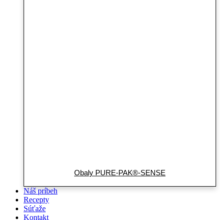
Obaly PURE-PAK®-SENSE
Náš príbeh
Recepty
Súťaže
Kontakt