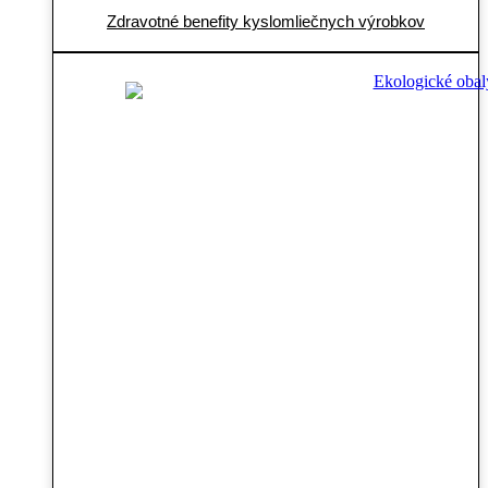
Zdravotné benefity kyslomliečnych výrobkov