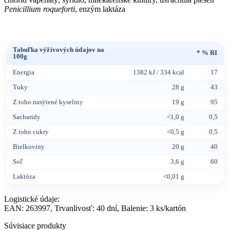
Penicillium roqueforti
, enzým laktáza
Tabuľka výživových údajov na
* % RI
100g
Energia
1382 kJ / 334 kcal
17
Tuky
28 g
43
Z toho nasýtené kyseliny
19 g
95
Sacharidy
<1,0 g
0,5
Z toho cukry
<
0,5 g
0,5
Bielkoviny
20 g
40
Soľ
3,6 g
60
Laktóza
<0,01 g
Logistické údaje:
EAN: 263997, Trvanlivosť: 40 dní, Balenie: 3 ks/kartón
Súvisiace produkty