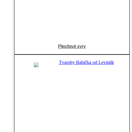
Plesňové syry