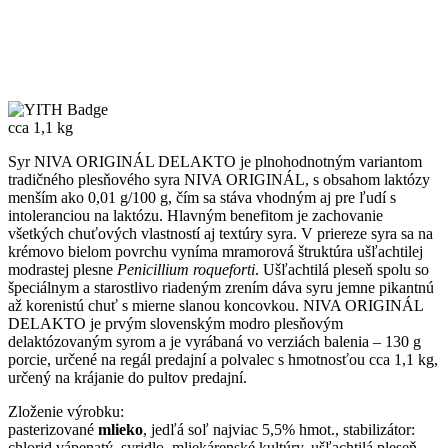
cca 1,1 kg
Syr NIVA ORIGINÁL DELAKTO je plnohodnotným variantom
tradičného plesňového syra NIVA ORIGINÁL, s obsahom laktózy
menším ako 0,01 g/100 g, čím sa stáva vhodným aj pre ľudí s
intoleranciou na laktózu. Hlavným benefitom je zachovanie
všetkých chuťových vlastností aj textúry syra. V priereze syra sa na
krémovo bielom povrchu vyníma mramorová štruktúra ušľachtilej
modrastej plesne
Penicillium roqueforti
. Ušľachtilá pleseň spolu so
špeciálnym a starostlivo riadeným zrením dáva syru jemne pikantnú
až korenistú chuť s mierne slanou koncovkou. NIVA ORIGINÁL
DELAKTO je prvým slovenským modro plesňovým
delaktózovaným syrom a je vyrábaná vo verziách balenia – 130 g
porcie, určené na regál predajní a polvalec s hmotnosťou cca 1,1 kg,
určený na krájanie do pultov predajní.
Zloženie výrobku:
pasterizované
mlieko
, jedľá soľ najviac 5,5% hmot., stabilizátor:
chlorid vápenatý, syridlo, mliekárenské kultúry, ušľachtilá pleseň