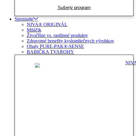
Sušený program
Spoznajte
NIVA® ORIGINÁL
Miláčik
Živočíšne vs. rastlinné produkty
Zdravotné benefity kyslomliečnych výrobkov
Obaly PURE-PAK®-SENSE
BABIČKA TVAROHY