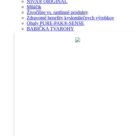
NIVA® ORIGINÁL
Miláčik
Živočíšne vs. rastlinné produkty
Zdravotné benefity kyslomliečnych výrobkov
Obaly PURE-PAK®-SENSE
BABIČKA TVAROHY