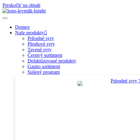
Preskočiť na obsah
Domov
Naše produkty
Prírodné syry
Plesňové syry
Tavené syry
Čerstvý sortiment
Delaktózované produkty
Gastro sortiment
Sušený program