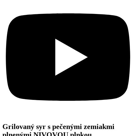
Grilovaný syr s pečenými zemiakmi
plnenými NIVOVOU plnkou