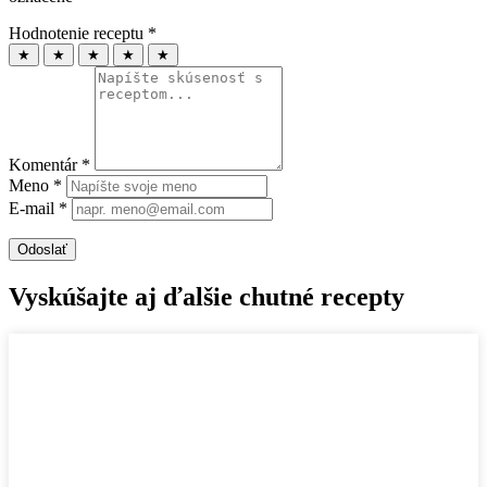
Hodnotenie receptu *
★
★
★
★
★
Komentár *
Meno *
E-mail *
Vyskúšajte aj ďalšie chutné recepty