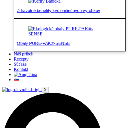
Zdravotné benefity kyslomliečnych výrobkov
Obaly PURE-PAK®-SENSE
Náš príbeh
Recepty
Súťaže
Kontakt
X