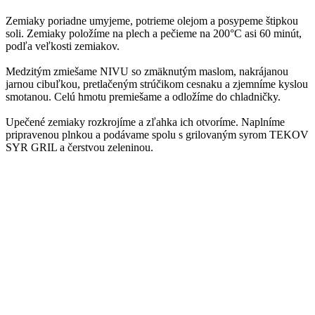
Zemiaky poriadne umyjeme, potrieme olejom a posypeme štipkou
soli. Zemiaky položíme na plech a pečieme na 200°C asi 60 minút,
podľa veľkosti zemiakov.
Medzitým zmiešame NIVU so zmäknutým maslom, nakrájanou
jarnou cibuľkou, pretlačeným strúčikom cesnaku a zjemníme kyslou
smotanou. Celú hmotu premiešame a odložíme do chladničky.
Upečené zemiaky rozkrojíme a zľahka ich otvoríme. Naplníme
pripravenou plnkou a podávame spolu s grilovaným syrom TEKOV
SYR GRIL a čerstvou zeleninou.