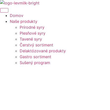
Preskočiť
na
obsah
Domov
Naše produkty
Prírodné syry
Plesňové syry
Tavené syry
Čerstvý sortiment
Delaktózované produkty
Gastro sortiment
Sušený program