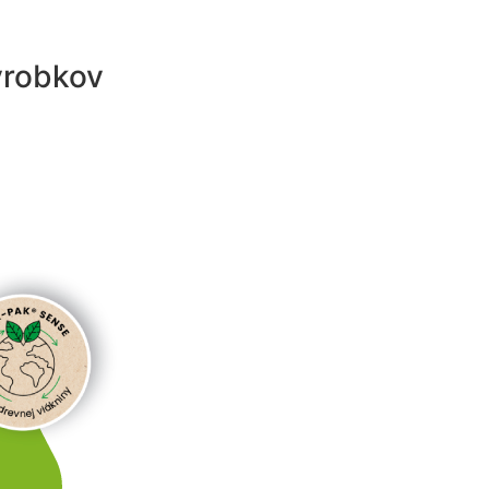
ýrobkov