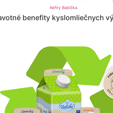
avotné benefity kyslomliečnych v